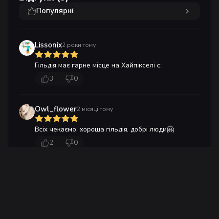
Популярні
Lissonix
2 роки тому
Гільдія має гарне місце на Хайпікселі с:
3
0
Owl_flower
2 місяці тому
Всіх чекаємо, хороша гільдія, добрі люди🤗
2
0
🥰
2 місяці тому
Боже! Найбожевільніше ком'юніті в яке я коли
небуть потрапляв! От ви мали досвід грати в
майкрафт з вчителем математики? Ні? Ну так