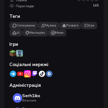
Оцінка:
145
Переглядів:
Теги
Спілкування
Музика
Розваги
Ігри
AI
Мистецтво
Меми
Ігри
Соціальні мережі
Адміністрація
Serh1iko
Власник