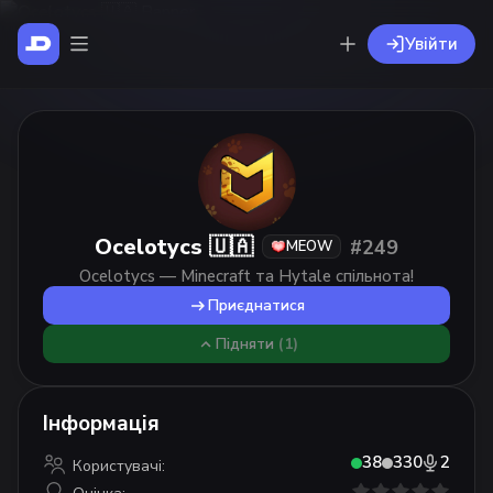
Увійти
Ocelotycs 🇺🇦
#249
MEOW
Ocelotycs — Minecraft та Hytale спільнота!
Приєднатися
Підняти
(1)
Інформація
38
330
2
Користувачі: